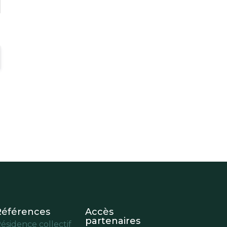
Références
Accès
partenaires
ésidence collectif