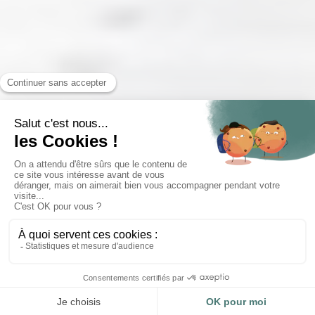
Intelligent et
nativement
connecté